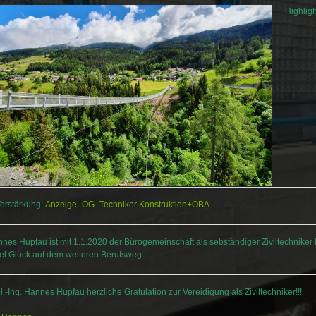
Highligh
erstärkung:
Anzeige_OG_Techniker Konstruktion+ÖBA
nnes Hupfau ist mit 1.1.2020 der Bürogemeinschaft als sebständiger Ziviltechniker b
iel Glück auf dem weiteren Berufsweg.
-Ing. Hannes Hupfau herzliche Gratulation zur Vereidigung als Ziviltechniker!!!