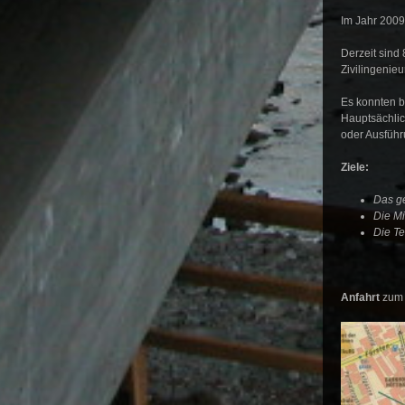
Im Jahr 200
Derzeit sind
Zivilingenie
Es konnten b
Hauptsächlic
oder Ausführ
Ziele:
Das g
Die Mi
Die Te
Anfahrt
zum 