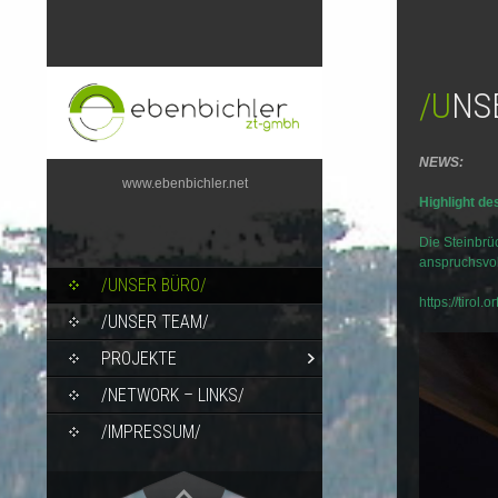
/UN
NEWS:
www.ebenbichler.net
Highlight de
Die Steinbrüc
anspruchsvo
SKIP TO CONTENT
/UNSER BÜRO/
https://tirol.
/UNSER TEAM/
PROJEKTE
/NETWORK – LINKS/
/IMPRESSUM/