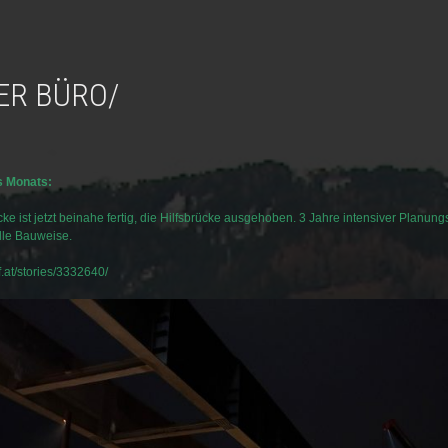
SER BÜRO/
s Monats:
ke ist jetzt beinahe fertig, die Hilfsbrücke ausgehoben. 3 Jahre intensiver Planun
lle Bauweise.
orf.at/stories/3332640/