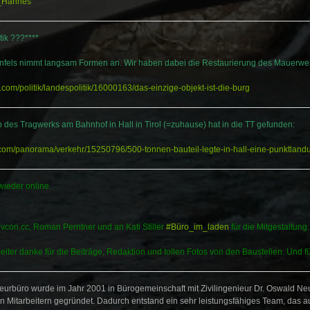
_Hannes
tik ???****
nfels nimmt langsam Formen an. Wir haben dabei die Restaurierung des Mauerwer
t.com/politik/landespolitik/16000163/das-einzige-objekt-ist-die-burg
b des Tragwerks
am Bahnhof
in Hall in Tirol (=zuhause) hat in die TT gefunden:
t.com/panorama/verkehr/15250796/500-tonnen-bauteil-legte-in-hall-eine-punktland
 wieder online.
con.cc, Roman Perntner und an Kati Stiller
#Büro_im_laden
für die Mitgestaltung
eiter danke für die Beiträge, Redaktion und tollen Fotos von den Baustellen. Und für
eurbüro wurde im Jahr 2001 in Bürogemeinschaft mit Zivilingenieur Dr. Oswald Neu
Mitarbeitern gegründet. Dadurch entstand ein sehr leistungsfähiges Team, das au