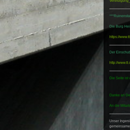
Vereidigung
***Ruinensta
Die Burg Hei
https://www.t
Der Einschu
http://www.t
Die Seite ist
Danke an Dev
An die Mitarb
Unser Ingeni
gemeinsamen 