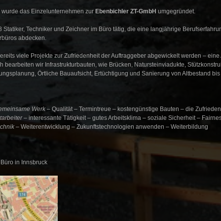
9 wurde das Einzelunternehmen zur
Ebenbichler ZT-GmbH
umgegründet.
 8 Statiker, Techniker und Zeichner im Büro tätig, die eine langjährige Berufserfa
urbüros abdecken.
ereits viele Projekte zur Zufriedenheit der Auftraggeber abgewickelt werden – eine
h bearbeiten wir Infrastrukturbauten, wie Brücken, Natursteinviadukte, Stützkonstr
ungsplanung, Örtliche Bauaufsicht, Ertüchtigung und Sanierung von Altbestand 
emeinsame Werk
– Qualität – Termintreue – kostengünstige Bauten – die Zufriede
tarbeiter
– interessante Tätigkeit – gutes Arbeitsklima – soziale Sicherheit – Fairne
chnik
– Weiterentwicklung – Zukunftstechnologien anwenden – Weiterbildung
Büro in Innsbruck